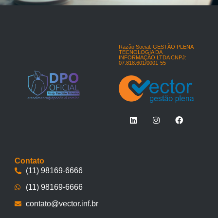
m
a
i
l
Razão Social: GESTÃO PLENA
TECNOLOGIA DA
INFORMAÇÃO LTDA CNPJ:
07.818.601/0001-55
Contato
(11) 98169-6666
(11) 98169-6666
contato@vector.inf.br