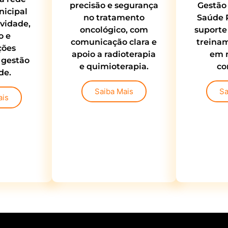
precisão e segurança
Gestão 
nicipal
no tratamento
Saúde 
vidade,
oncológico, com
suporte 
o e
comunicação clara e
treinam
ções
apoio a radioterapia
em 
 gestão
e quimioterapia.
co
de.
Saiba Mais
Sa
ais