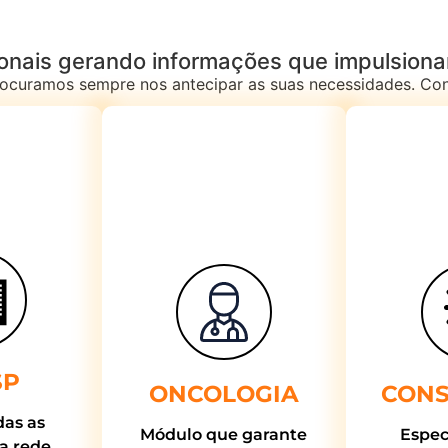
onais gerando informações que impulsion
curamos sempre nos antecipar as suas necessidades. Conh
SP
ONCOLOGIA
CONS
das as
Módulo que garante
Espec
a rede