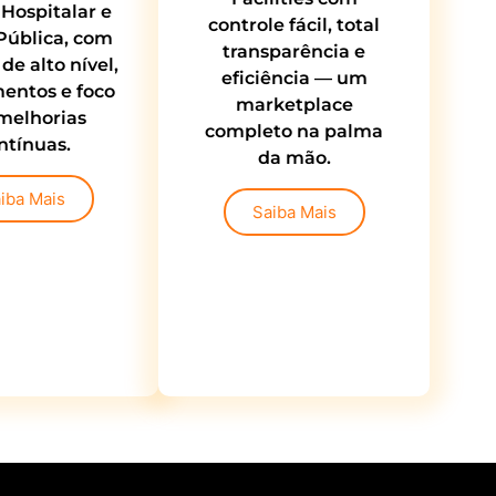
Hospitalar e
controle fácil, total
Pública, com
transparência e
de alto nível,
eficiência — um
entos e foco
marketplace
melhorias
completo na palma
ntínuas.
da mão.
iba Mais
Saiba Mais